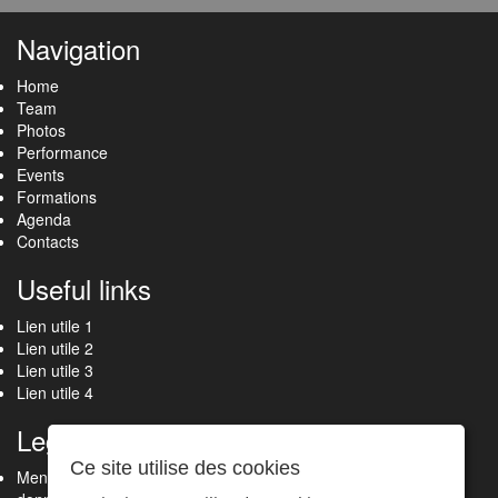
Navigation
Home
Team
Photos
Performance
Events
Formations
Agenda
Contacts
Useful links
Lien utile 1
Lien utile 2
Lien utile 3
Lien utile 4
Legal
Ce site utilise des cookies
Mentions légales, politique de confidentialité et protection des